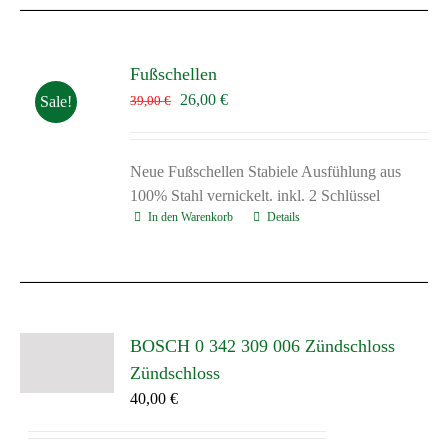
Fußschellen
Ursprünglicher
Aktueller
26,00
€
Sale!
39,00
€
Preis
Preis
war:
ist:
39,00 €
26,00 €.
Neue Fußschellen Stabiele Ausfühlung aus
100% Stahl vernickelt. inkl. 2 Schlüssel
In den Warenkorb
Details
BOSCH 0 342 309 006 Zündschloss
Zündschloss
40,00
€