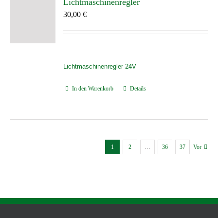
Lichtmaschinenregler
30,00
€
Lichtmaschinenregler 24V
In den Warenkorb
Details
1
2
…
36
37
Vor