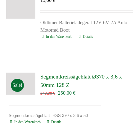
15,00
€
Oldtimer Batterieladegerät 12V 6V 2A Auto
Motorrad Boot
In den Warenkorb
Details
Segmentkreissägeblatt Ø370 x 3,6 x
50mm 128 Z
Sale!
Ursprünglicher
Aktueller
250,00
€
348,80
€
Preis
Preis
war:
ist:
348,80 €
250,00 €.
Segmentkreissägeblatt: HSS 370 x 3,6 x 50
In den Warenkorb
Details