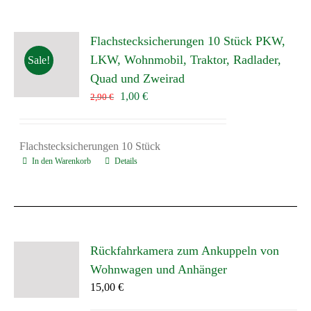
Flachstecksicherungen 10 Stück PKW,
LKW, Wohnmobil, Traktor, Radlader,
Sale!
Quad und Zweirad
Ursprünglicher
Aktueller
1,00
€
2,90
€
Preis
Preis
war:
ist:
2,90 €
1,00 €.
Flachstecksicherungen 10 Stück
In den Warenkorb
Details
Rückfahrkamera zum Ankuppeln von
Wohnwagen und Anhänger
15,00
€