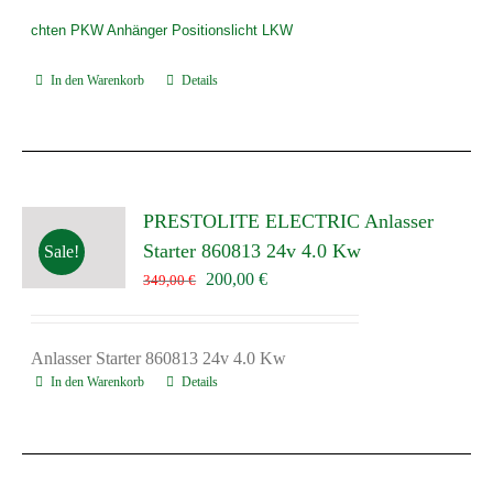
chten PKW Anhänger Positionslicht LKW
In den Warenkorb
Details
PRESTOLITE ELECTRIC Anlasser
Starter 860813 24v 4.0 Kw
Sale!
Ursprünglicher
Aktueller
200,00
€
349,00
€
Preis
Preis
war:
ist:
349,00 €
200,00 €.
Anlasser Starter 860813 24v 4.0 Kw
In den Warenkorb
Details