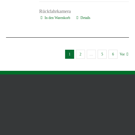
Rückfahrkamera
In den Warenkorb
Details
1
2
…
5
6
Vor