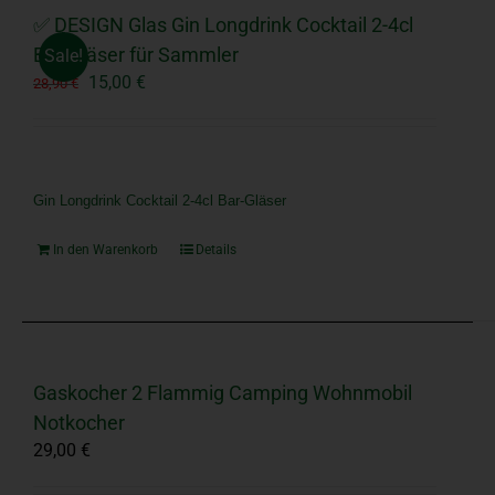
✅ DESIGN Glas Gin Longdrink Cocktail 2-4cl
Bar-Gläser für Sammler
Sale!
Ursprünglicher
Aktueller
15,00
€
28,90
€
Preis
Preis
war:
ist:
28,90 €
15,00 €.
Gin Longdrink Cocktail 2-4cl Bar-Gläser
In den Warenkorb
Details
Gaskocher 2 Flammig Camping Wohnmobil
Notkocher
29,00
€