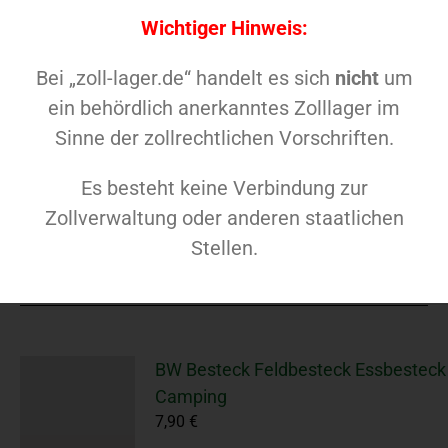
Wichtiger Hinweis:
Bei „zoll-lager.de“ handelt es sich
nicht
um
BW Bundeswehr Feldflasche US Army
ein behördlich anerkanntes Zolllager im
mit Bezug
Sinne der zollrechtlichen Vorschriften.
6,90
€
Es besteht keine Verbindung zur
Zollverwaltung oder anderen staatlichen
Commando Industries Feldflasche
In den Warenkorb
Details
Stellen.
BW Besteck Feldbesteck Essbesteck
Camping
7,90
€