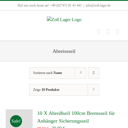
Zum
Ruf uns noch heute an! +49 (02747) 91 41 441
|
info@zoll-lager.de
Inhalt
springen
Abreissseil
Sortieren nach
Name
Zeige
10 Produkte
10 X Abreißseil 100cm Bremsseil für
Anhänger Sicherungsseil
Sale!
Ursprünglicher
Aktueller