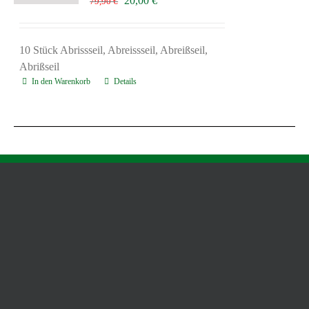
20,00
€
79,90
€
Preis
Preis
war:
ist:
79,90 €
20,00 €.
10 Stück Abrissseil, Abreissseil, Abreißseil,
Abrißseil
In den Warenkorb
Details