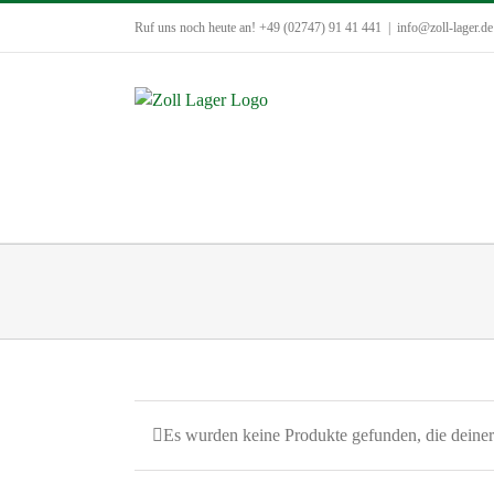
Zum
Ruf uns noch heute an! +49 (02747) 91 41 441
|
info@zoll-lager.de
Inhalt
springen
Es wurden keine Produkte gefunden, die deine