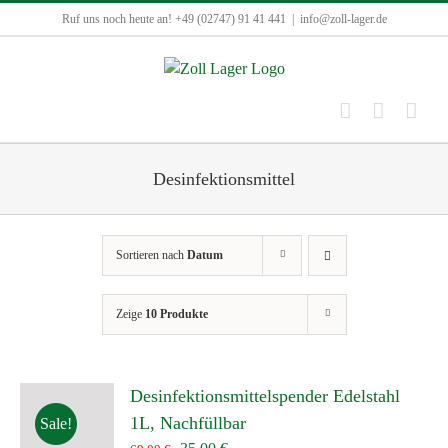
Zum
Ruf uns noch heute an! +49 (02747) 91 41 441
|
info@zoll-lager.de
Inhalt
springen
Desinfektionsmittel
Sortieren nach
Datum
Zeige
10 Produkte
Desinfektionsmittelspender Edelstahl
1L, Nachfüllbar
Sale!
Ursprünglicher
Aktueller