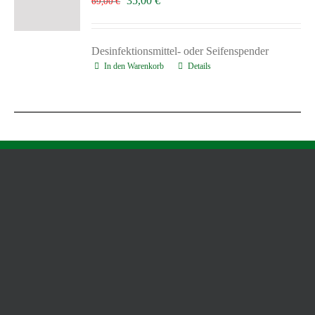
35,00
€
69,00
€
Preis
Preis
war:
ist:
69,00 €
35,00 €.
Desinfektionsmittel- oder Seifenspender
In den Warenkorb
Details