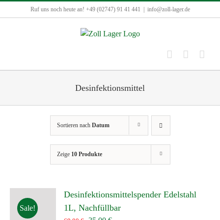
Zum
Ruf uns noch heute an! +49 (02747) 91 41 441
|
info@zoll-lager.de
Inhalt
springen
Desinfektionsmittel
Sortieren nach
Datum
Zeige
10 Produkte
Desinfektionsmittelspender Edelstahl
1L, Nachfüllbar
Sale!
Ursprünglicher
Aktueller