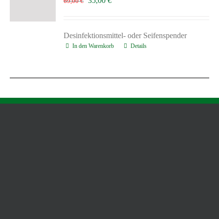
35,00
€
69,00
€
Preis
Preis
war:
ist:
69,00 €
35,00 €.
Desinfektionsmittel- oder Seifenspender
In den Warenkorb
Details