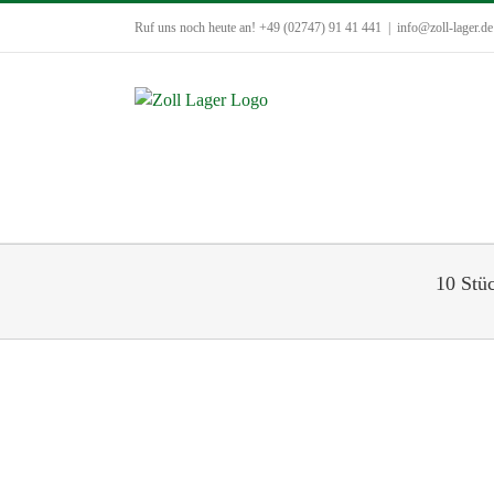
Zum
Ruf uns noch heute an! +49 (02747) 91 41 441
|
info@zoll-lager.de
Inhalt
springen
10 Stü