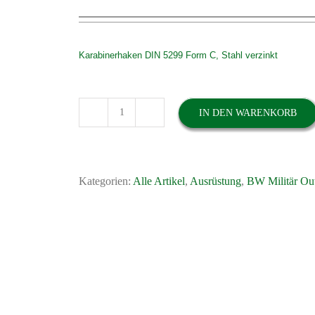
Karabinerhaken DIN 5299 Form C, Stahl verzinkt
IN DEN WARENKORB
10
Stück
Karabinerhaken
60
Kategorien:
Alle Artikel
,
Ausrüstung
,
BW Militär Ou
x
6
mm
DIN
5299-
C
verzinkt
120