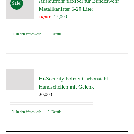
Auslaufrohr flexibel für Bundeswehr
Sale!
Metallkanister 5-20 Liter
Ursprünglicher
Aktueller
12,00
€
16,90
€
Preis
Preis
war:
ist:
In den Warenkorb
Details
16,90 €
12,00 €.
Hi-Security Polizei Carbonstahl
Handschellen mit Gelenk
20,00
€
In den Warenkorb
Details