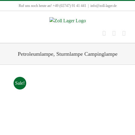
Zum
Ruf uns noch heute an! +49 (02747) 91 41 441
|
info@zoll-lager.de
Inhalt
springen
Petroleumlampe, Sturmlampe Campinglampe
Sale!