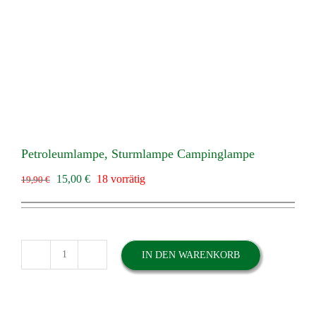
Petroleumlampe, Sturmlampe Campinglampe
Ursprünglicher
Aktueller
15,00
€
18 vorrätig
19,90
€
Preis
Preis
war:
ist:
19,90 €
15,00 €.
IN DEN WARENKORB
Petroleumlampe,
Sturmlampe
Campinglampe
Menge