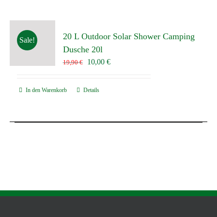
20 L Outdoor Solar Shower Camping
Sale!
Dusche 20l
Ursprünglicher
Aktueller
10,00
€
19,90
€
Preis
Preis
war:
ist:
In den Warenkorb
Details
19,90 €
10,00 €.