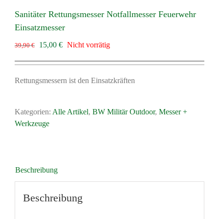
Sanitäter Rettungsmesser Notfallmesser Feuerwehr
Einsatzmesser
Ursprünglicher
Aktueller
15,00
€
Nicht vorrätig
39,90
€
Preis
Preis
war:
ist:
39,90 €
15,00 €.
Rettungsmessern ist den Einsatzkräften
Kategorien:
Alle Artikel
,
BW Militär Outdoor
,
Messer +
Werkzeuge
Beschreibung
Beschreibung