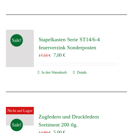
Stapelkasten Serie ST14/6-4
Sale!
feuerverzink Sonderposten
Ursprünglicher
Aktueller
7,00
€
17,55
€
Preis
Preis
war:
ist:
In den Warenkorb
Details
17,55 €
7,00 €.
Nicht auf Lager
Zugfedern und Druckfedern
Sortiment 200 tlg.
Sale!
Ursprünglicher
Aktueller
5,00
€
12,80
€