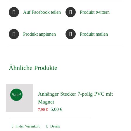
Auf Facebook teilen
Produkt twittern
Produkt anpinnen
Produkt mailen
Ähnliche Produkte
Anhänger Stecker 7-polig PVC mit
Sale!
Magnet
Ursprünglicher
Aktueller
5,00
€
7,90
€
Preis
Preis
war:
ist:
In den Warenkorb
Details
7,90 €
5,00 €.