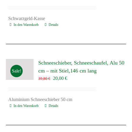
Preis
Preis
war:
ist:
19,89 €
10,00 €.
Schwarzgeld-Kasse
In den Warenkorb
Details
Schneeschieber, Schneeschaufel, Alu 50
cm – mit Stiel,146 cm lang
Sale!
Ursprünglicher
Aktueller
20,00
€
39,80
€
Preis
Preis
war:
ist:
39,80 €
20,00 €.
Aluminium Schneeschieber 50 cm
In den Warenkorb
Details