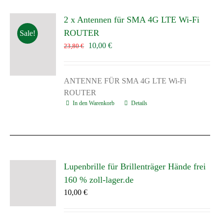
2 x Antennen für SMA 4G LTE Wi-Fi
ROUTER
Sale!
Ursprünglicher
Aktueller
10,00
€
23,80
€
Preis
Preis
war:
ist:
23,80 €
10,00 €.
ANTENNE
FÜR SMA
4G LTE Wi-Fi
ROUTER
In den Warenkorb
Details
Lupenbrille für Brillenträger Hände frei
160 % zoll-lager.de
10,00
€