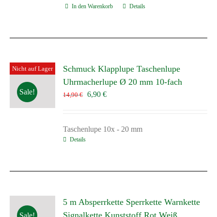
In den Warenkorb
Details
Schmuck Klapplupe Taschenlupe
Nicht auf Lager
Uhrmacherlupe Ø 20 mm 10-fach
Sale!
Ursprünglicher
Aktueller
6,90
€
14,90
€
Preis
Preis
war:
ist:
14,90 €
6,90 €.
Taschenlupe 10x - 20 mm
Details
5 m Absperrkette Sperrkette Warnkette
Signalkette Kunststoff Rot Weiß
Sale!