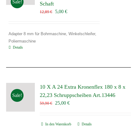
Sale!
Schaft
Ursprünglicher
Aktueller
5,00
€
12,89
€
Preis
Preis
war:
ist:
12,89 €
5,00 €.
Adapter 8 mm für Bohrmaschine, Winkelschleifer,
Poliermaschine
Details
10 X A 24 Extra Kronenflex 180 x 8 x
22,23 Schruppscheiben Art.13446
Sale!
Ursprünglicher
Aktueller
25,00
€
59,90
€
Preis
Preis
war:
ist:
In den Warenkorb
59,90 €
25,00 €.
Details