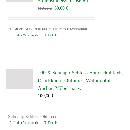
Stein Mauerwerk Beton
Ursprünglicher
Aktueller
60,00
€
117,80
€
Preis
Preis
war:
ist:
117,80 €
60,00 €.
30 Stück SDS Plus Ø 6
x
110 mm Betonbohrer
In den Warenkorb
Details
100 X Schnapp Schloss Handschuhfach,
Druckknopf Oldtimer, Wohnmobil
Ausbau Möbel u.s.w.
100,00
€
Schnapp Schloss Oldtimer
In den Warenkorb
Details