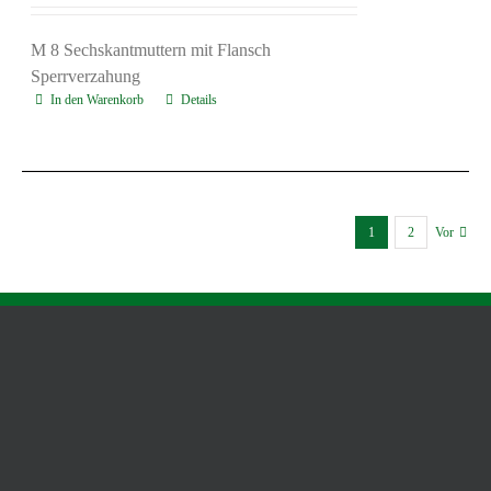
M 8 Sechskantmuttern mit Flansch
Sperrverzahung
In den Warenkorb
Details
1
2
Vor