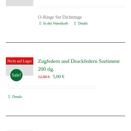
Preis
Preis
war:
ist:
9,90 €
5,00 €.
O-Ringe Set Dichtringe
In den Warenkorb
Details
Zugfedern und Druckfedern Sortiment
Nicht auf Lager
200 tlg.
Sale!
Ursprünglicher
Aktueller
5,00
€
12,80
€
Preis
Preis
war:
ist:
Details
12,80 €
5,00 €.