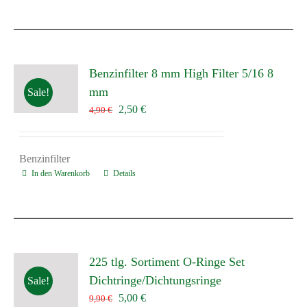
Benzinfilter 8 mm High Filter 5/16 8
mm
Sale!
Ursprünglicher
Aktueller
2,50
€
4,90
€
Preis
Preis
war:
ist:
4,90 €
2,50 €.
Benzinfilter
In den Warenkorb
Details
225 tlg. Sortiment O-Ringe Set
Dichtringe/Dichtungsringe
Sale!
Ursprünglicher
Aktueller
5,00
€
9,90
€