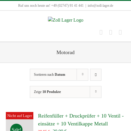
Zum
Ruf uns noch heute an! +49 (02747) 91 41 441
|
info@zoll-lager.de
Inhalt
springen
Motorad
Sortieren nach
Datum
Zeige
10 Produkte
Reifenfüller + Druckprüfer + 10 Ventil -
Nicht auf Lager
einsätze + 10 Ventilkappe Metall
Sale!
Ursprünglicher
Aktueller