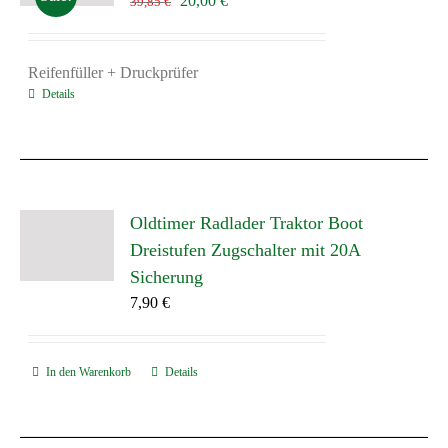
20,00
€
39,85
€
Preis
Preis
war:
ist:
39,85 €
20,00 €.
Reifenfüller + Druckprüfer
Details
Oldtimer Radlader Traktor Boot
Dreistufen Zugschalter mit 20A
Sicherung
7,90
€
In den Warenkorb
Details