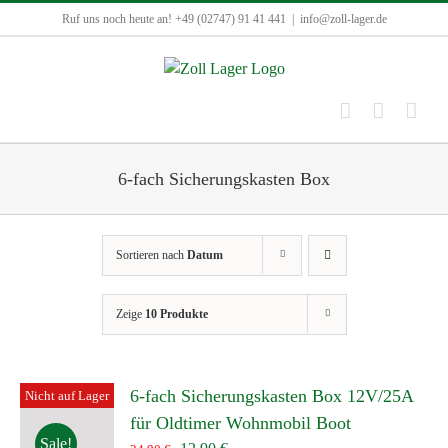
Zum
Ruf uns noch heute an! +49 (02747) 91 41 441
|
info@zoll-lager.de
Inhalt
springen
6-fach Sicherungskasten Box
Sortieren nach
Datum
Zeige
10 Produkte
6-fach Sicherungskasten Box 12V/25A
Nicht auf Lager
für Oldtimer Wohnmobil Boot
Sale!
Ursprünglicher
Aktueller