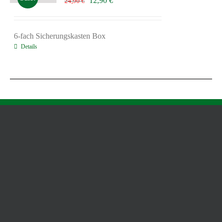
12,90
€
24,90
€
Preis
Preis
war:
ist:
24,90 €
12,90 €.
6-fach Sicherungskasten Box
Details