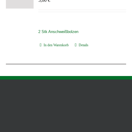
5,00
€
2 Stk Anschweißbolze
n
In den Warenkorb
Details