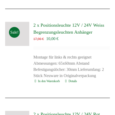
2 x Positionsleuchte 12V / 24V Weiss
Begrenzungsleuchten Anhänger
Sale!
Ursprünglicher
Aktueller
10,00
€
17,90
€
Preis
Preis
war:
ist:
17,90 €
10,00 €.
Montage für links & rechts geeignet
Abmessungen: 65x60mm Abstand
Befestigungslöcher: 30mm Lieferumfang: 2
Stück Neuware in Originalverpackung
In den Warenkorb
Details
2 x Positionsleuchte 12V / 24V Rot