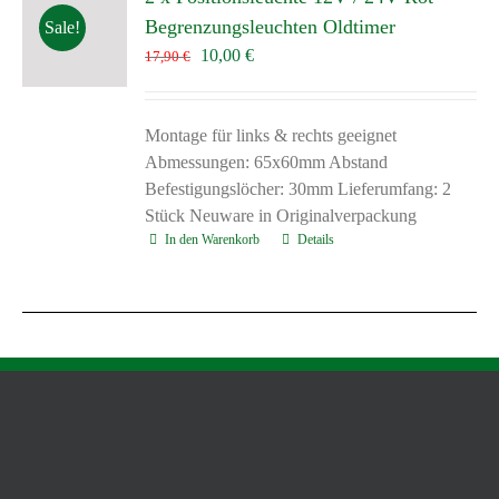
Begrenzungsleuchten Oldtimer
Sale!
Ursprünglicher
Aktueller
10,00
€
17,90
€
Preis
Preis
war:
ist:
17,90 €
10,00 €.
Montage für links & rechts geeignet
Abmessungen: 65x60mm Abstand
Befestigungslöcher: 30mm Lieferumfang: 2
Stück Neuware in Originalverpackung
In den Warenkorb
Details