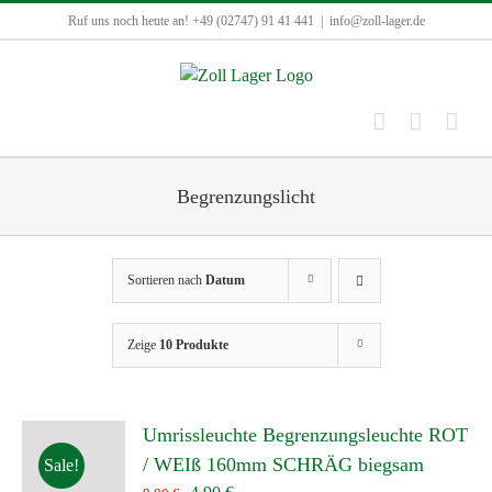
Zum
Ruf uns noch heute an! +49 (02747) 91 41 441
|
info@zoll-lager.de
Inhalt
springen
Begrenzungslicht
Sortieren nach
Datum
Zeige
10 Produkte
Umrissleuchte Begrenzungsleuchte ROT
/ WEIß 160mm SCHRÄG biegsam
Sale!
Ursprünglicher
Aktueller