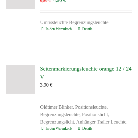
4,90
€
9,80
€
Preis
Preis
war:
ist:
9,80 €
4,90 €.
Umrissleuchte Begrenzungsleuchte
In den Warenkorb
Details
Seitenmarkierungsleuchte orange 12 / 24
V
3,90
€
Oldtimer Blinker, Positionsleuchte,
Begrenzungsleuchte, Positionslicht,
Begrenzungslicht, Anhänger Trailer Leuchte.
In den Warenkorb
Details