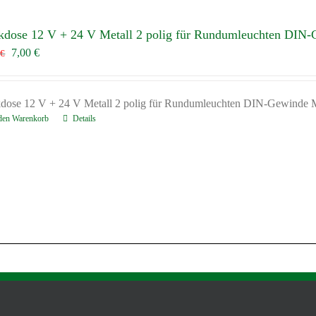
kdose 12 V + 24 V Metall 2 polig für Rundumleuchten DIN
Ursprünglicher
Aktueller
7,00
€
0
€
Preis
Preis
war:
ist:
12,00 €
7,00 €.
kdose 12 V + 24 V Metall 2 polig für Rundumleuchten DIN-Gewinde 
 den Warenkorb
Details