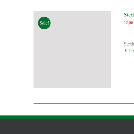
Stec
Sale!
12,0
Stec
In