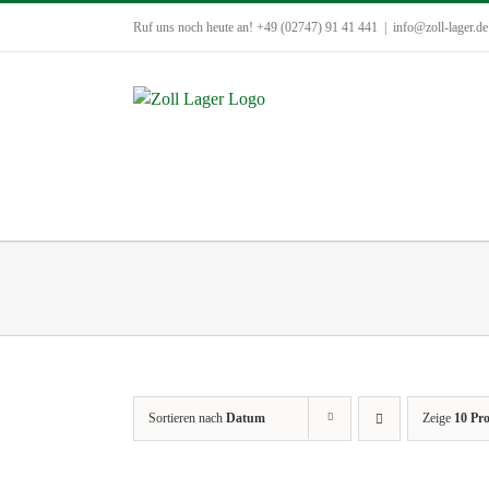
Zum
Ruf uns noch heute an! +49 (02747) 91 41 441
|
info@zoll-lager.de
Inhalt
springen
Sortieren nach
Datum
Zeige
10 Pr