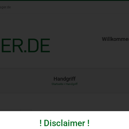
ager.de
Willkomme
Handgriff
Startseite
»
Handgriff
rodukte
! Disclaimer !