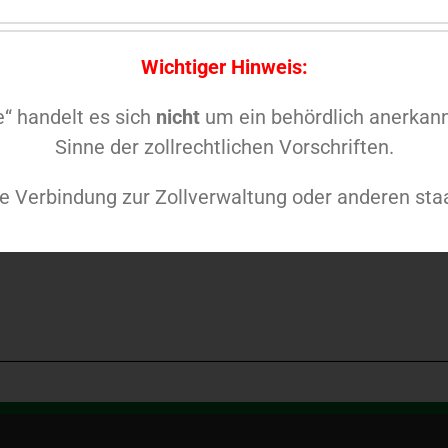
Wichtiger Hinweis:
ück Rangiergriff Bügelgriff Griff
00
€
de“ handelt es sich
nicht
um ein behördlich anerkann
Sinne der zollrechtlichen Vorschriften.
e Verbindung zur Zollverwaltung oder anderen staa
ergriff Einstiegsgriff Wohnwagen Wohnmobil Caravan Boot Anhänger
 den Warenkorb
Details