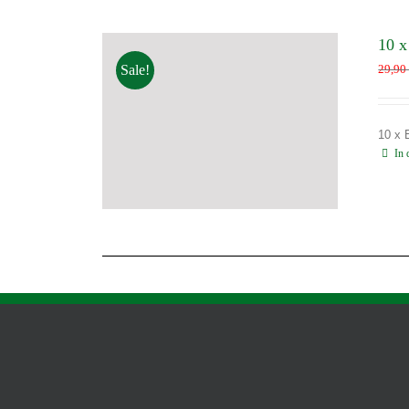
10 x
Sale!
29,9
10 x 
In