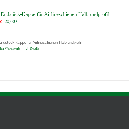
 Endstück-Kappe für Airlineschienen Halbrundprofil
Ursprünglicher
Aktueller
20,00
€
0
€
Preis
Preis
war:
ist:
29,90 €
20,00 €.
Endstück-Kappe für Airlineschienen Halbrundprofil
 den Warenkorb
Details