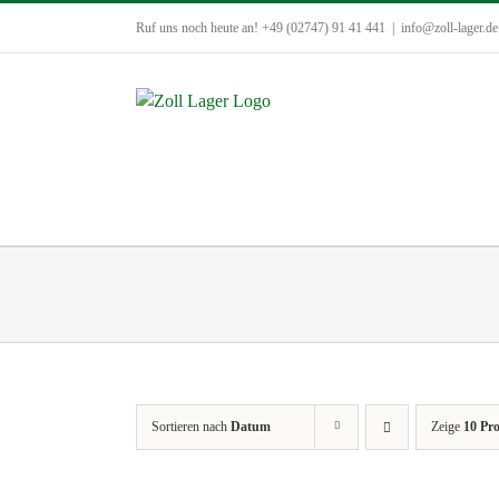
Zum
Ruf uns noch heute an! +49 (02747) 91 41 441
|
info@zoll-lager.de
Inhalt
springen
Sortieren nach
Datum
Zeige
10 Pr