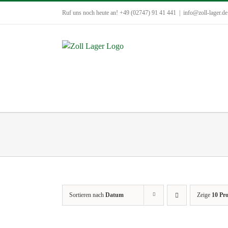
Zum
Ruf uns noch heute an! +49 (02747) 91 41 441
|
info@zoll-lager.de
Inhalt
springen
Sortieren nach
Datum
Zeige
10 Pr