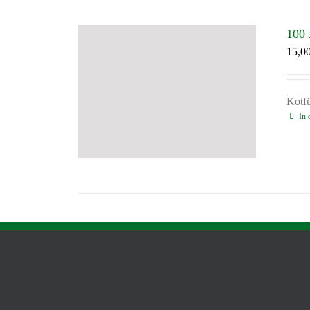
100 
15,0
Kotf
In