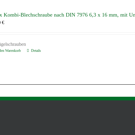
x Kombi-Blechschraube nach DIN 7976 6,3 x 16 mm, mit Un
0
€
ügelschrauben
 den Warenkorb
Details