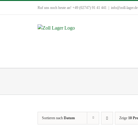
Zum
Ruf uns noch heute an! +49 (02747) 91 41 441
|
info@zoll-lager.de
Inhalt
springen
Sortieren nach
Datum
Zeige
10 Pr