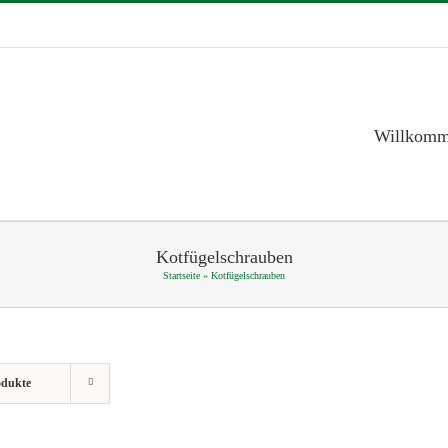
Willkom
Kotfügelschrauben
Startseite
»
Kotfügelschrauben
odukte