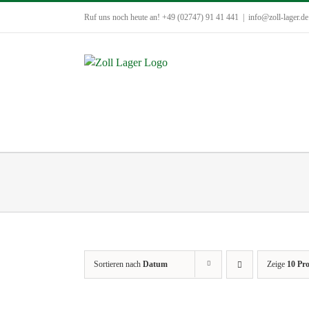
Zum
Ruf uns noch heute an! +49 (02747) 91 41 441
|
info@zoll-lager.de
Inhalt
springen
Sortieren nach
Datum
Zeige
10 Pr