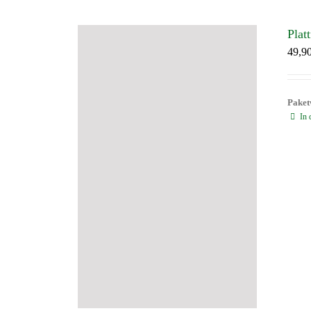
Plat
49,9
Paket
In