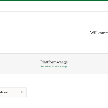
Willkom
Plattformwaage
Startseite
»
Plattformwaage
odukte