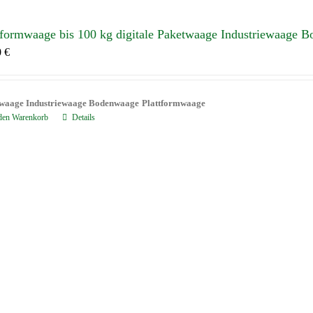
tformwaage bis 100 kg digitale Paketwaage Industriewaage 
0
€
waage Industriewaage Bodenwaage
Plattformwaage
 den Warenkorb
Details