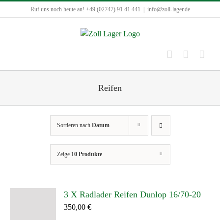
Zum
Ruf uns noch heute an! +49 (02747) 91 41 441
|
info@zoll-lager.de
Inhalt
springen
Reifen
Sortieren nach
Datum
Zeige
10 Produkte
3 X Radlader Reifen Dunlop 16/70-20
350,00
€