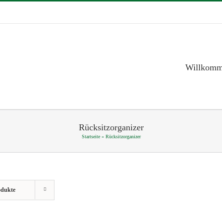
Willkom
Rücksitzorganizer
Startseite
»
Rücksitzorganizer
odukte