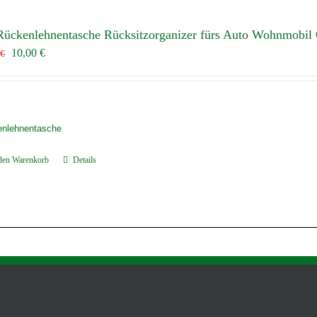
Rückenlehnentasche Rücksitzorganizer fürs Auto Wohnmobil
Ursprünglicher
Aktueller
10,00
€
5
€
Preis
Preis
war:
ist:
24,75 €
10,00 €.
nlehnentasche
 den Warenkorb
Details