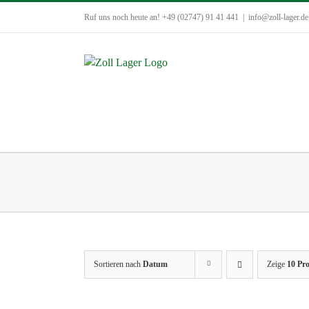
Zum
Ruf uns noch heute an! +49 (02747) 91 41 441
|
info@zoll-lager.de
Inhalt
springen
Sortieren nach
Datum
Zeige
10 Pr