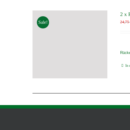
2 x 
Sale!
24,7
Rücke
In