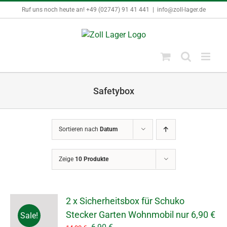
Zum
Ruf uns noch heute an! +49 (02747) 91 41 441
|
info@zoll-lager.de
Inhalt
springen
Safetybox
Sortieren nach
Datum
Zeige
10 Produkte
2 x Sicherheitsbox für Schuko
Stecker Garten Wohnmobil nur 6,90 €
Sale!
Ursprünglicher
Aktueller