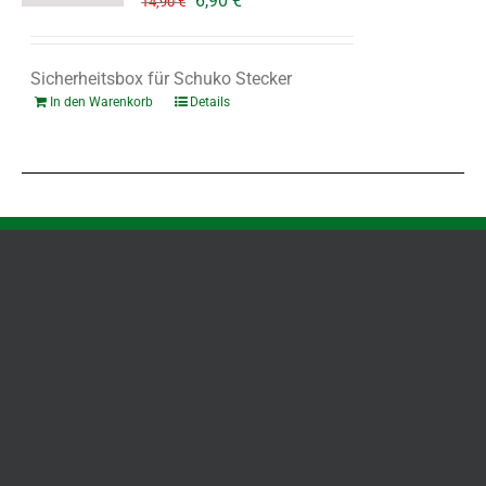
6,90
€
14,90
€
Preis
Preis
war:
ist:
14,90 €
6,90 €.
Sicherheitsbox für Schuko Stecker
In den Warenkorb
Details