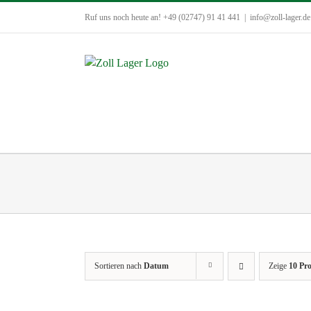
Zum
Ruf uns noch heute an! +49 (02747) 91 41 441
|
info@zoll-lager.de
Inhalt
springen
Sortieren nach
Datum
Zeige
10 Pr