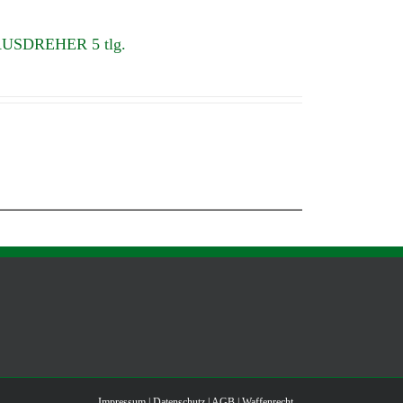
USDREHER 5 tlg.
Impressum
|
Datenschutz
|
AGB
|
Waffenrecht