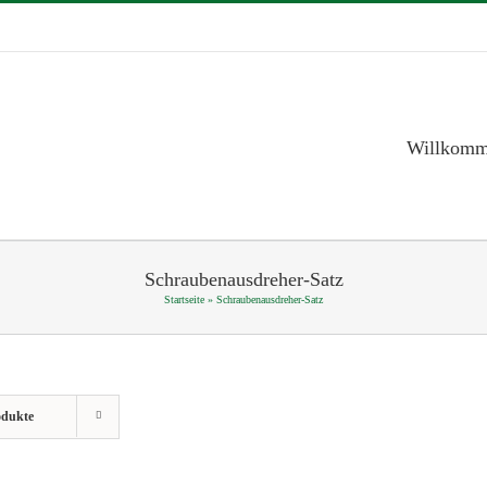
Willkom
Schraubenausdreher-Satz
Startseite
»
Schraubenausdreher-Satz
odukte