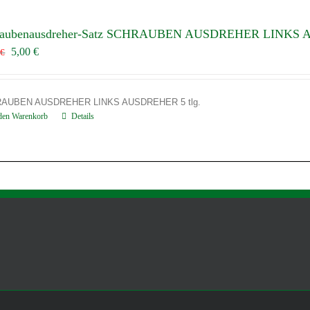
raubenausdreher-Satz SCHRAUBEN AUSDREHER LINKS A
Ursprünglicher
Aktueller
5,00
€
5
€
Preis
Preis
war:
ist:
12,85 €
5,00 €.
AUBEN AUSDREHER LINKS AUSDREHER 5 tlg.
 den Warenkorb
Details