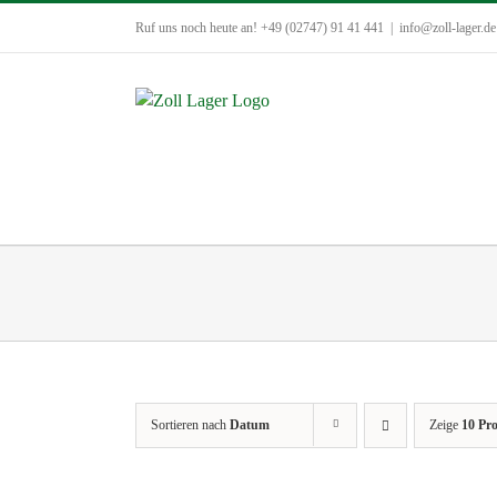
Zum
Ruf uns noch heute an! +49 (02747) 91 41 441
|
info@zoll-lager.de
Inhalt
springen
Sortieren nach
Datum
Zeige
10 Pr