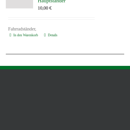
Hauptständer
10,00
€
Fahrradständer,
In den Warenkorb
Details