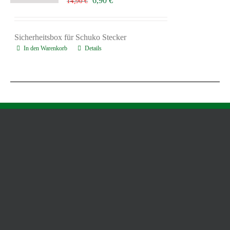
6,90
€
14,90
€
Preis
Preis
war:
ist:
14,90 €
6,90 €.
Sicherheitsbox für Schuko Stecker
In den Warenkorb
Details