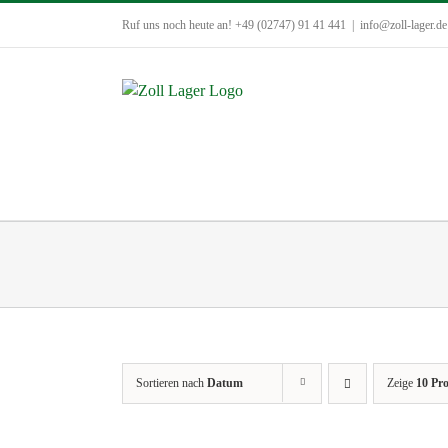
Zum
Ruf uns noch heute an! +49 (02747) 91 41 441
|
info@zoll-lager.de
Inhalt
springen
Sortieren nach
Datum
Zeige
10 Pr