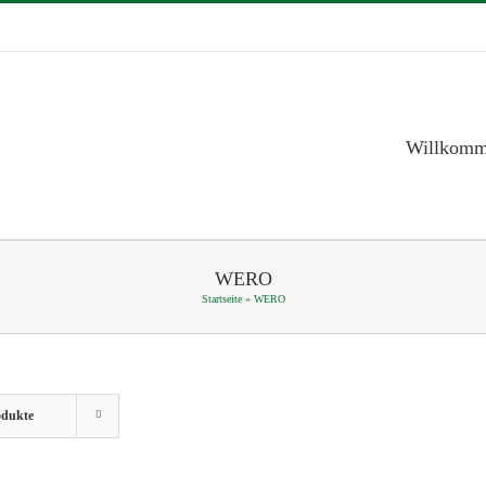
Willkom
WERO
Startseite
»
WERO
odukte