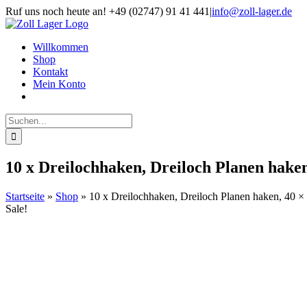
Zum
Ruf uns noch heute an! +49 (02747) 91 41 441
|
info@zoll-lager.de
Inhalt
springen
Willkommen
Shop
Kontakt
Mein Konto
Suche
nach:
10 x Dreilochhaken, Dreiloch Planen hake
Startseite
»
Shop
»
10 x Dreilochhaken, Dreiloch Planen haken, 40 
Sale!