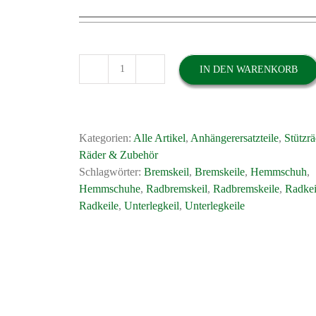
Preis
Preis
war:
ist:
16,89 €
7,99 €.
IN DEN WARENKORB
Ein
Paar
Unterlegkeil
Kunststoff
Kategorien:
Alle Artikel
,
Anhängerersatzteile
,
Stützrä
inklusive
Räder & Zubehör
Halter,
Schlagwörter:
Bremskeil
,
Bremskeile
,
Hemmschuh
,
Farbe
Hemmschuhe
,
Radbremskeil
,
Radbremskeile
,
Radkei
Weiß
Radkeile
,
Unterlegkeil
,
Unterlegkeile
oder
schwarz
Menge