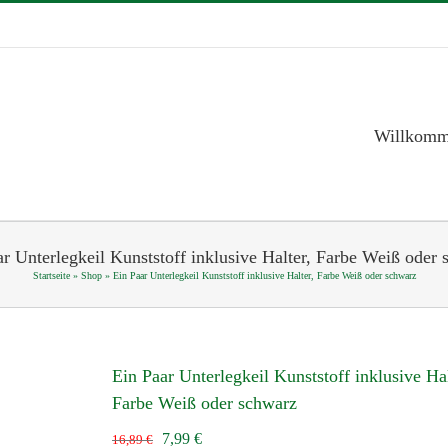
Willkom
r Unterlegkeil Kunststoff inklusive Halter, Farbe Weiß oder
Startseite
»
Shop
»
Ein Paar Unterlegkeil Kunststoff inklusive Halter, Farbe Weiß oder schwarz
Ein Paar Unterlegkeil Kunststoff inklusive Hal
Farbe Weiß oder schwarz
Ursprünglicher
Aktueller
7,99
€
16,89
€