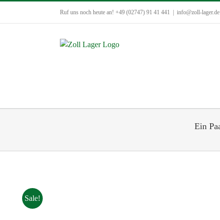
Zum
Ruf uns noch heute an! +49 (02747) 91 41 441
|
info@zoll-lager.de
Inhalt
springen
Ein Paa
Sale!