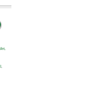
der,
l
,