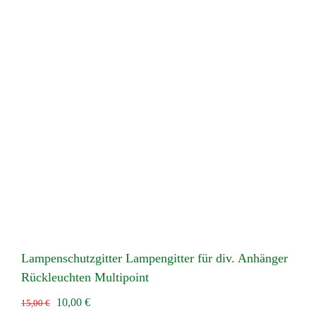
Lampenschutzgitter Lampengitter für div. Anhänger
Rückleuchten Multipoint
Ursprünglicher
Aktueller
10,00
€
15,00
€