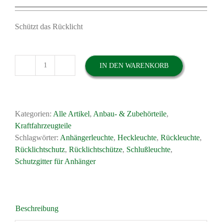
Preis
Preis
war:
ist:
15,00 €
10,00 €.
Schützt das Rücklicht
IN DEN WARENKORB
Lampenschutzgitter
Lampengitter
für
div.
Kategorien:
Alle Artikel
,
Anbau- & Zubehörteile
,
Anhänger
Kraftfahrzeugteile
Rückleuchten
Schlagwörter:
Anhängerleuchte
,
Heckleuchte
,
Rückleuchte
,
Multipoint
Rücklichtschutz
,
Rücklichtschütze
,
Schlußleuchte
,
Menge
Schutzgitter für Anhänger
Beschreibung