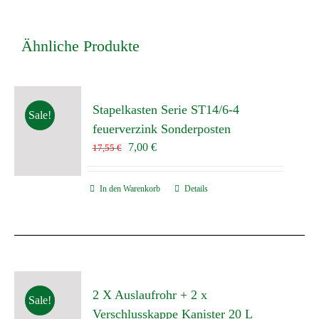
Ähnliche Produkte
Stapelkasten Serie ST14/6-4
Sale!
feuerverzink Sonderposten
Ursprünglicher
Aktueller
7,00
€
17,55
€
Preis
Preis
war:
ist:
In den Warenkorb
Details
17,55 €
7,00 €.
2 X Auslaufrohr + 2 x
Sale!
Verschlusskappe Kanister 20 L