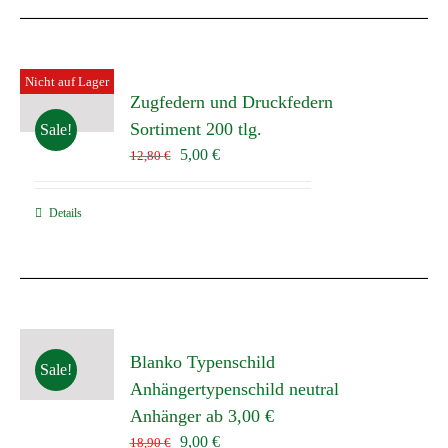
Nicht auf Lager
Zugfedern und Druckfedern
Sortiment 200 tlg.
Sale!
Ursprünglicher
Aktueller
5,00
€
12,80
€
Preis
Preis
war:
ist:
Details
12,80 €
5,00 €.
Blanko Typenschild
Sale!
Anhängertypenschild neutral
Anhänger ab 3,00 €
Ursprünglicher
Aktueller
9,00
€
18,90
€