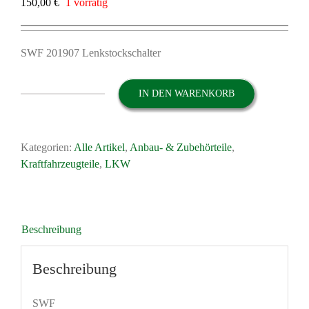
150,00
€
1 vorrätig
SWF 201907 Lenkstockschalter
IN DEN WARENKORB
SWF
201907
Lenkstockschalter
Kategorien:
Alle Artikel
,
Anbau- & Zubehörteile
,
Schalter
Kraftfahrzeugteile
,
LKW
Blinker
Oldtimer
Menge
Beschreibung
Beschreibung
SWF