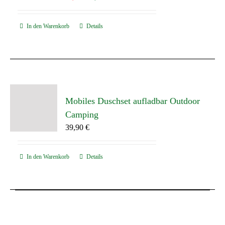
Preis
Preis
war:
ist:
In den Warenkorb
Details
18,90 €
9,00 €.
Mobiles Duschset aufladbar Outdoor
Camping
39,90
€
In den Warenkorb
Details