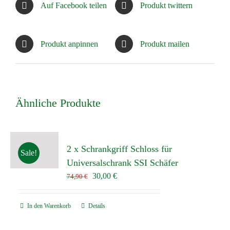
Auf Facebook teilen
Produkt twittern
Produkt anpinnen
Produkt mailen
Ähnliche Produkte
2 x Schrankgriff Schloss für
Sale!
Universalschrank SSI Schäfer
Ursprünglicher
Aktueller
30,00
€
74,90
€
Preis
Preis
war:
ist:
In den Warenkorb
Details
74,90 €
30,00 €.