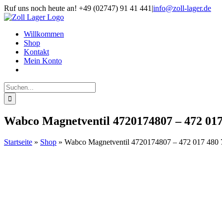
Zum
Ruf uns noch heute an! +49 (02747) 91 41 441
|
info@zoll-lager.de
Inhalt
springen
Willkommen
Shop
Kontakt
Mein Konto
Suche
nach:
Wabco Magnetventil 4720174807 – 472 017
Startseite
»
Shop
»
Wabco Magnetventil 4720174807 – 472 017 480 