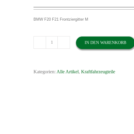
BMW F20 F21 Frontziergitter M
IN DEN WARENKORB
BMW
F20
F21
Frontziergitter
Kategorien:
Alle Artikel
,
Kraftfahrzeugteile
M
Performance
links
und
rechts
51712240773
und
51712240774
Menge