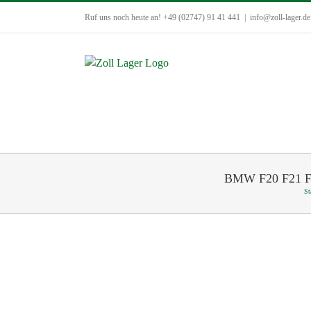
Zum
Ruf uns noch heute an! +49 (02747) 91 41 441
|
info@zoll-lager.de
Inhalt
springen
BMW F20 F21 Fro
St