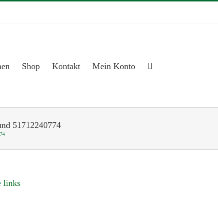
men
Shop
Kontakt
Mein Konto
 und 51712240774
774
 links