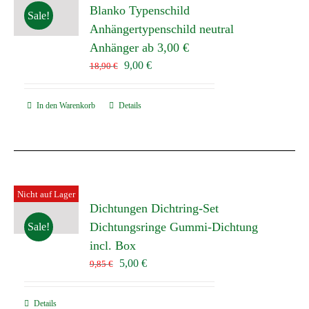
Blanko Typenschild
Sale!
Anhängertypenschild neutral
Anhänger ab 3,00 €
Ursprünglicher
Aktueller
9,00
€
18,90
€
Preis
Preis
war:
ist:
In den Warenkorb
Details
18,90 €
9,00 €.
Nicht auf Lager
Dichtungen Dichtring-Set
Dichtungsringe Gummi-Dichtung
Sale!
incl. Box
Ursprünglicher
Aktueller
5,00
€
9,85
€
Preis
Preis
war:
ist:
Details