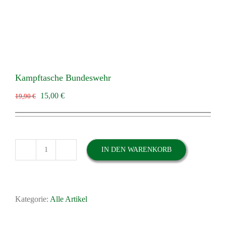
Kampftasche Bundeswehr
Ursprünglicher
Aktueller
15,00
€
19,90
€
Preis
Preis
war:
ist:
19,90 €
15,00 €.
IN DEN WARENKORB
Kampftasche
Bundeswehr
Menge
Kategorie:
Alle Artikel