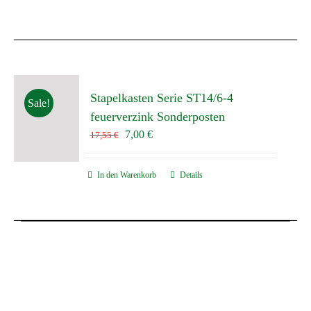
9,85 €
5,00 €.
Stapelkasten Serie ST14/6-4
Sale!
feuerverzink Sonderposten
Ursprünglicher
Aktueller
7,00
€
17,55
€
Preis
Preis
war:
ist:
In den Warenkorb
Details
17,55 €
7,00 €.