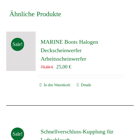
Ähnliche Produkte
MARINE Boots Halogen
Sale!
Deckscheinwerfer
Arbeitsscheinwerfer
Ursprünglicher
Aktueller
25,00
€
79,00
€
Preis
Preis
war:
ist:
In den Warenkorb
Details
79,00 €
25,00 €.
Schnellverschluss-Kupplung für
Sale!