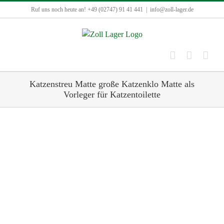
Zum
Ruf uns noch heute an! +49 (02747) 91 41 441
|
info@zoll-lager.de
Inhalt
springen
Katzenstreu Matte große Katzenklo Matte als
Vorleger für Katzentoilette