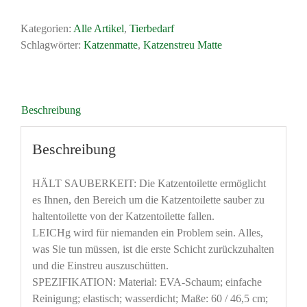
große
Katzenklo
Kategorien:
Alle Artikel
,
Tierbedarf
Matte
Schlagwörter:
Katzenmatte
,
Katzenstreu Matte
als
Vorleger
für
Katzentoilette
Beschreibung
Menge
Beschreibung
HÄLT SAUBERKEIT: Die Katzentoilette ermöglicht
es Ihnen, den Bereich um die Katzentoilette sauber zu
haltentoilette von der Katzentoilette fallen.
LEICHg wird für niemanden ein Problem sein. Alles,
was Sie tun müssen, ist die erste Schicht zurückzuhalten
und die Einstreu auszuschütten.
SPEZIFIKATION: Material: EVA-Schaum; einfache
Reinigung; elastisch; wasserdicht; Maße: 60 / 46,5 cm;