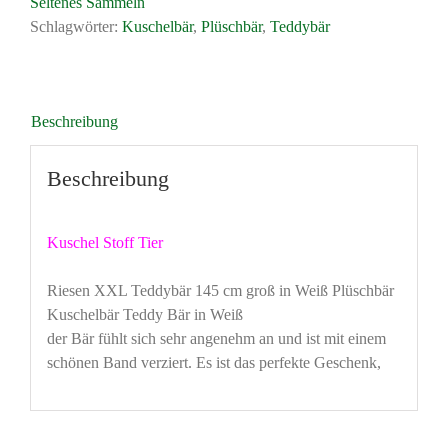
Seltenes Sammeln
cm
Schlagwörter:
Kuschelbär
,
Plüschbär
,
Teddybär
groß
in
Weiß
Plüschbär
Beschreibung
Kuschelbär
Teddy
Beschreibung
Bär
Menge
Kuschel Stoff Tier
Riesen XXL Teddybär 145 cm groß in Weiß Plüschbär
Kuschelbär Teddy Bär in Weiß
der Bär fühlt sich sehr angenehm an und ist mit einem
schönen Band verziert. Es ist das perfekte Geschenk,