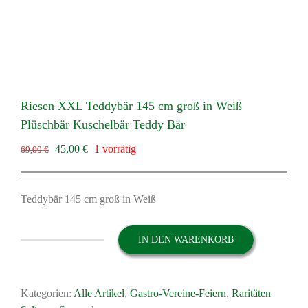
Riesen XXL Teddybär 145 cm groß in Weiß
Plüschbär Kuschelbär Teddy Bär
Ursprünglicher
Aktueller
45,00
€
1 vorrätig
69,00
€
Preis
Preis
war:
ist:
69,00 €
45,00 €.
Teddybär 145 cm groß in Weiß
IN DEN WARENKORB
Riesen
XXL
Teddybär
Kategorien:
Alle Artikel
,
Gastro-Vereine-Feiern
,
Raritäten
145