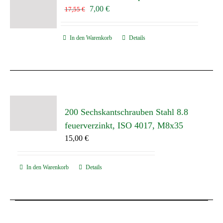
Ursprünglicher
Aktueller
7,00
€
17,55
€
Preis
Preis
war:
ist:
In den Warenkorb
Details
17,55 €
7,00 €.
200 Sechskantschrauben Stahl 8.8
feuerverzinkt, ISO 4017, M8x35
15,00
€
In den Warenkorb
Details