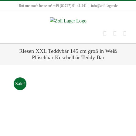
Zum
Ruf uns noch heute an! +49 (02747) 91 41 441
|
info@zoll-lager.de
Inhalt
springen
Riesen XXL Teddybär 145 cm groß in Weiß
Plüschbär Kuschelbär Teddy Bär
Sale!