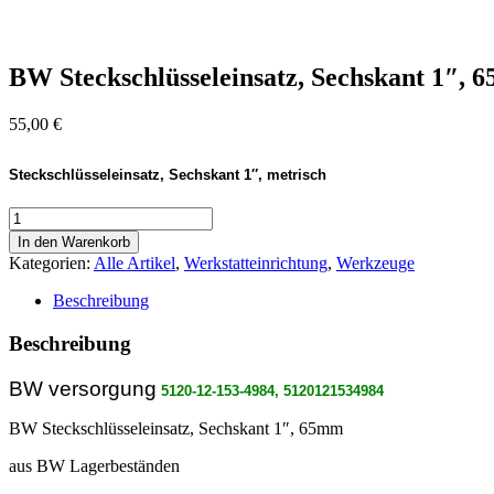
BW Steckschlüsseleinsatz, Sechskant 1″, 
55,00
€
Steckschlüsseleinsatz, Sechskant 1″, metrisch
BW
Steckschlüsseleinsatz,
In den Warenkorb
Sechskant
Kategorien:
Alle Artikel
,
Werkstatteinrichtung
,
Werkzeuge
1",
65mm
Beschreibung
Menge
Beschreibung
BW versorgung
5120-12-153-4984, 5120121534984
BW Steckschlüsseleinsatz, Sechskant 1″, 65mm
aus BW Lagerbeständen