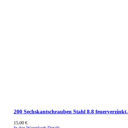
200 Sechskantschrauben Stahl 8.8 feuerverzink
15,00
€
In den Warenkorb
Details