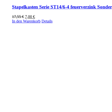
Stapelkasten Serie ST14/6-4 feuerverzink Sonde
Ursprünglicher
Aktueller
17,55
€
7,00
€
Preis
Preis
In den Warenkorb
Details
war:
ist:
17,55 €
7,00 €.