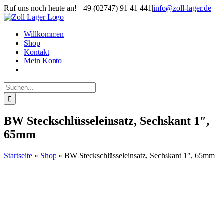
Zum
Ruf uns noch heute an! +49 (02747) 91 41 441
|
info@zoll-lager.de
Inhalt
springen
Willkommen
Shop
Kontakt
Mein Konto
Suche
nach:
BW Steckschlüsseleinsatz, Sechskant 1″,
65mm
Startseite
»
Shop
»
BW Steckschlüsseleinsatz, Sechskant 1″, 65mm