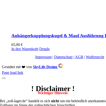
Anhängerkupplungskugel & Maul Ausführung E
65,00
€
In den Warenkorb
Details
Impressum
|
Datenschutz
|
AGB
|
Waffenrecht
Gestaltet mit ❤️ von
SkyLife Design
Toggle
Page load link
Sliding
Bar
Area
! Disclaimer !
Wichtiger Hinweis:
Bei „zoll-lager.de“ handelt es sich
nicht
um ein behördlich anerkanntes
Zolllager im Sinne der zollrechtlichen Vorschriften.