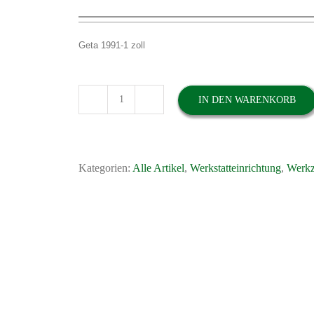
Geta 1991-1 zoll
IN DEN WARENKORB
Schlagschraubeinsatz
Sechskant
lang
1"
Kategorien:
Alle Artikel
,
Werkstatteinrichtung
,
Werk
36
mm
Geta
1991-
1
zoll
Menge