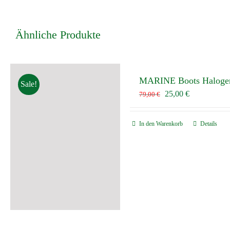
Ähnliche Produkte
MARINE Boots Halogen 
Sale!
Ursprünglicher
Aktueller
25,00
€
79,00
€
Preis
Preis
war:
ist:
In den Warenkorb
Details
79,00 €
25,00 €.