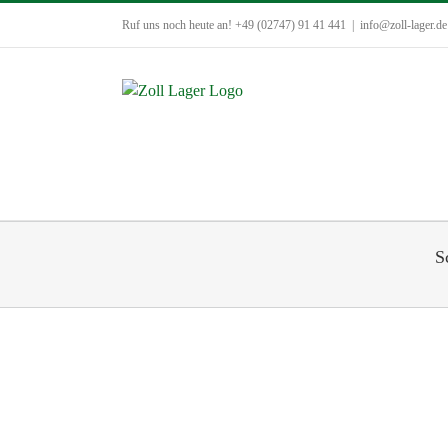
Zum
Ruf uns noch heute an! +49 (02747) 91 41 441
|
info@zoll-lager.de
Inhalt
springen
S