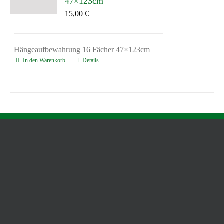
47×123cm
15,00
€
Hängeaufbewahrung 16 Fächer 47×123cm
In den Warenkorb
Details