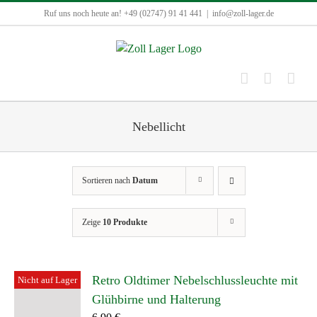
Zum
Ruf uns noch heute an! +49 (02747) 91 41 441
|
info@zoll-lager.de
Inhalt
springen
Nebellicht
Sortieren nach
Datum
Zeige
10 Produkte
Retro Oldtimer Nebelschlussleuchte mit
Nicht auf Lager
Glühbirne und Halterung