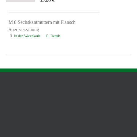
35,00
€
M 8 Sechskantmuttern mit Flansch
Sperrverzahung
In den Warenkorb
Details