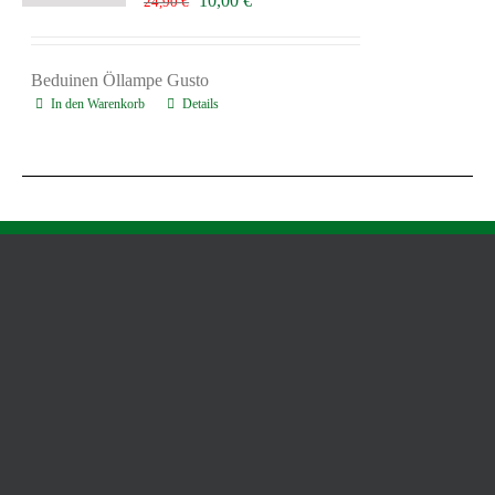
10,00
€
24,90
€
Preis
Preis
war:
ist:
24,90 €
10,00 €.
Beduinen Öllampe Gusto
In den Warenkorb
Details