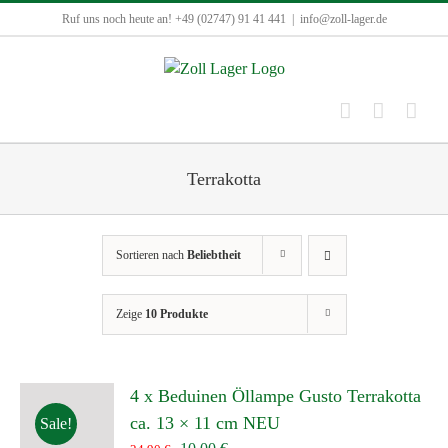
Zum
Ruf uns noch heute an! +49 (02747) 91 41 441
|
info@zoll-lager.de
Inhalt
springen
Terrakotta
Sortieren nach
Beliebtheit
Zeige
10 Produkte
4 x Beduinen Öllampe Gusto Terrakotta
ca. 13 × 11 cm NEU
Sale!
Ursprünglicher
Aktueller