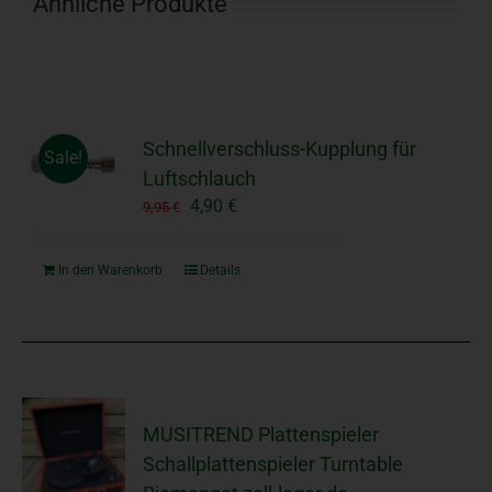
Ähnliche Produkte
Schnellverschluss-Kupplung für
Sale!
Luftschlauch
Ursprünglicher
Aktueller
4,90
€
9,95
€
Preis
Preis
war:
ist:
In den Warenkorb
Details
9,95 €
4,90 €.
MUSITREND Plattenspieler
Schallplattenspieler Turntable