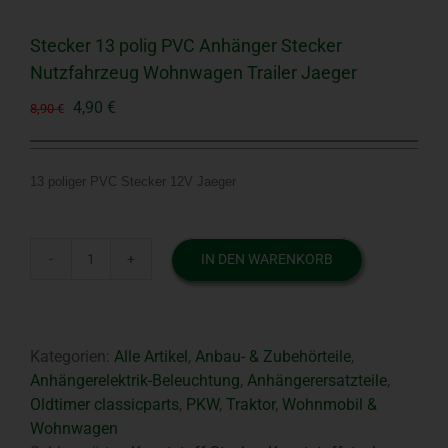
Stecker 13 polig PVC Anhänger Stecker
Nutzfahrzeug Wohnwagen Trailer Jaeger
Ursprünglicher
Aktueller
4,90
€
8,90
€
Preis
Preis
war:
ist:
8,90 €
4,90 €.
13 poliger PVC Stecker 12V Jaeger
IN DEN WARENKORB
Stecker
13
polig
PVC
Kategorien:
Alle Artikel
,
Anbau- & Zubehörteile
,
Anhänger
Anhängerelektrik-Beleuchtung
,
Anhängerersatzteile
,
Stecker
Oldtimer classicparts
,
PKW
,
Traktor
,
Wohnmobil &
Nutzfahrzeug
Wohnwagen
Wohnwagen