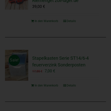
Riemenget zoll-lager.de
39,00
€
In den Warenkorb
Details
Stapelkasten Serie ST14/6-4
Sale!
feuerverzink Sonderposten
Ursprünglicher
Aktueller
7,00
€
17,55
€
Preis
Preis
war:
ist:
In den Warenkorb
Details
17,55 €
7,00 €.