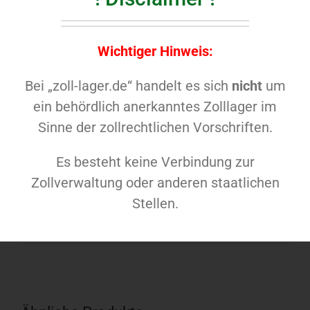
Material: PVC
Wichtiger Hinweis:
Bei „zoll-lager.de“ handelt es sich
nicht
um
ein behördlich anerkanntes Zolllager im
Auf Facebook
Produkt twittern
Sinne der zollrechtlichen Vorschriften.
teilen
Es besteht keine Verbindung zur
Produkt anpinnen
Zollverwaltung oder anderen staatlichen
Stellen.
Produkt mailen