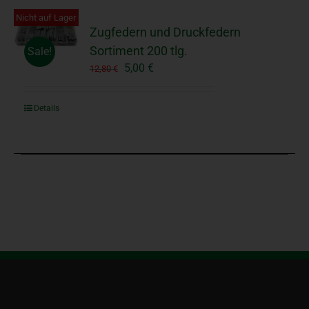
Nicht auf Lager
Zugfedern und Druckfedern
Sortiment 200 tlg.
Sale!
Ursprünglicher
Aktueller
5,00
€
12,80
€
Preis
Preis
war:
ist:
Details
12,80 €
5,00 €.