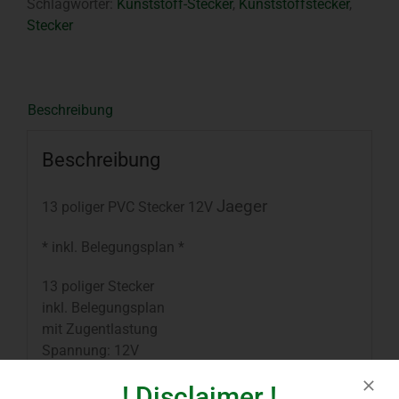
Schlagwörter:
Kunststoff-Stecker
,
Kunststoffstecker
,
Trailer
Stecker
Jaeger
Menge
Beschreibung
Beschreibung
Jaeger
13 poliger PVC Stecker 12V
* inkl. Belegungsplan *
13 poliger Stecker
inkl. Belegungsplan
mit Zugentlastung
Spannung: 12V
Schraubanschluss
! Disclaimer !
Ausführung: 13 Polig