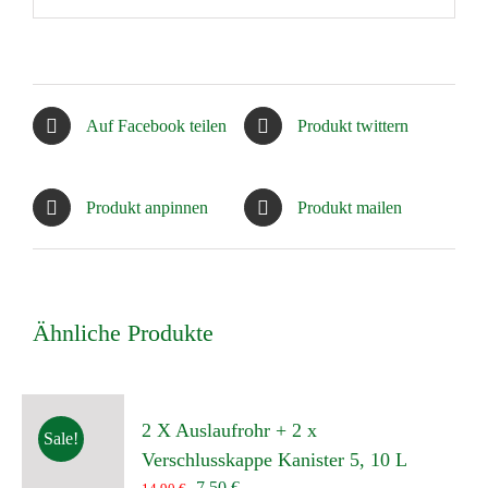
Auf Facebook teilen
Produkt twittern
Produkt anpinnen
Produkt mailen
Ähnliche Produkte
2 X Auslaufrohr + 2 x
Sale!
Verschlusskappe Kanister 5, 10 L
Ursprünglicher
Aktueller
7,50
€