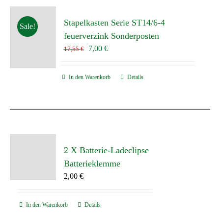
Stapelkasten Serie ST14/6-4
Sale!
feuerverzink Sonderposten
Ursprünglicher
Aktueller
7,00
€
17,55
€
Preis
Preis
war:
ist:
In den Warenkorb
Details
17,55 €
7,00 €.
2 X Batterie-Ladeclipse
Batterieklemme
2,00
€
In den Warenkorb
Details