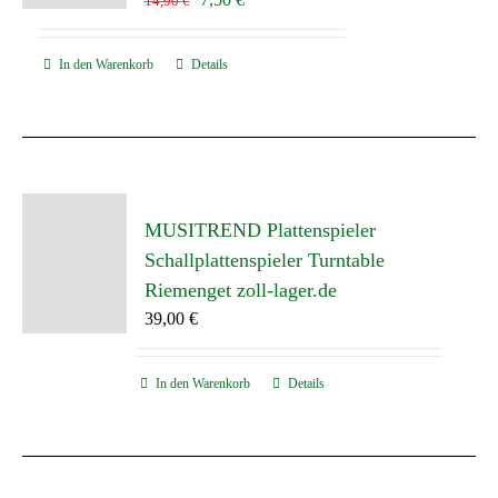
14,90
€
Preis
Preis
war:
ist:
In den Warenkorb
Details
14,90 €
7,50 €.
MUSITREND Plattenspieler
Schallplattenspieler Turntable
Riemenget zoll-lager.de
39,00
€
In den Warenkorb
Details