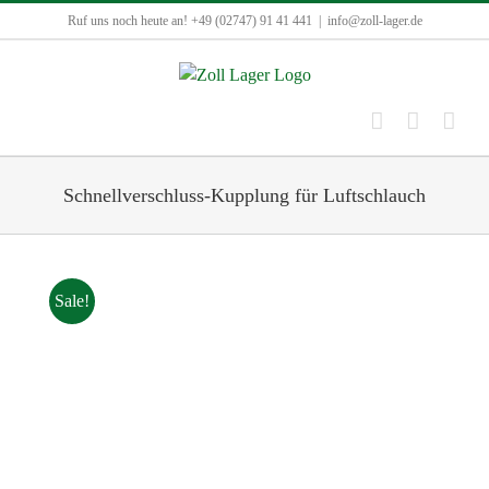
Zum
Ruf uns noch heute an! +49 (02747) 91 41 441
|
info@zoll-lager.de
Inhalt
springen
Schnellverschluss-Kupplung für Luftschlauch
Sale!