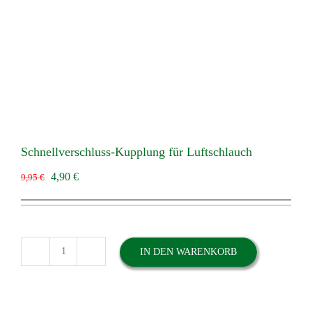
Schnellverschluss-Kupplung für Luftschlauch
Ursprünglicher
Aktueller
4,90
€
9,95
€
Preis
Preis
war:
ist:
9,95 €
4,90 €.
IN DEN WARENKORB
Schnellverschluss-
Kupplung
für
Luftschlauch