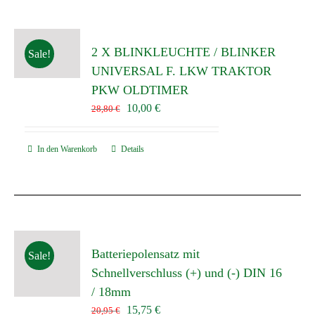
2 X BLINKLEUCHTE / BLINKER
Sale!
UNIVERSAL F. LKW TRAKTOR
PKW OLDTIMER
Ursprünglicher
Aktueller
10,00
€
28,80
€
Preis
Preis
war:
ist:
In den Warenkorb
Details
28,80 €
10,00 €.
Batteriepolensatz mit
Sale!
Schnellverschluss (+) und (-) DIN 16
/ 18mm
Ursprünglicher
Aktueller
15,75
€
20,95
€