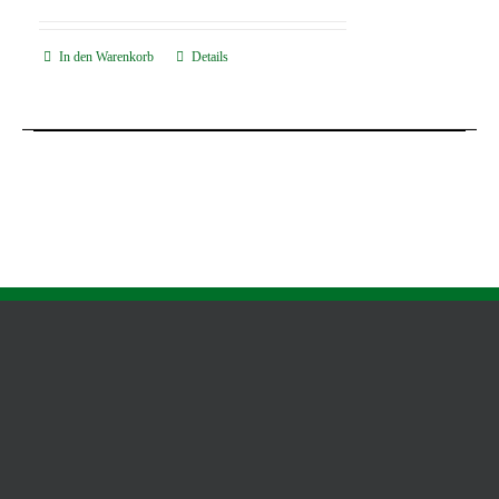
Preis
Preis
war:
ist:
In den Warenkorb
Details
20,95 €
15,75 €.