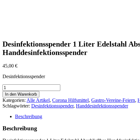
Desinfektionsspender 1 Liter Edelstahl Ab
Handdesinfektionsspender
45,00
€
Desinfektionsspender
Desinfektionsspender
1
In den Warenkorb
Liter
Kategorien:
Alle Artikel
,
Corona Hilfsmittel
,
Gastro-Vereine-Feiern
,
H
Edelstahl
Schlagwörter:
Desinfektionsspender
,
Handdesinfektionsspender
Abschließbar
Handdesinfektionsspender
Beschreibung
Menge
Beschreibung