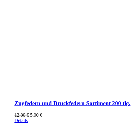
Zugfedern und Druckfedern Sortiment 200 tlg.
Ursprünglicher
Aktueller
12,80
€
5,00
€
Preis
Preis
Details
war:
ist:
12,80 €
5,00 €.