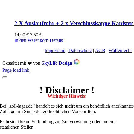
2 X Auslaufrohr + 2 x Verschlusskappe Kanister 
Ursprünglicher
Aktueller
14,90
€
7,50
€
Preis
Preis
In den Warenkorb
Details
war:
ist:
Impressum
|
Datenschutz
|
AGB
|
Waffenrecht
14,90 €
7,50 €.
Gestaltet mit ❤️ von
SkyLife Design
Toggle
Page load link
Sliding
Bar
Area
! Disclaimer !
Wichtiger Hinweis:
Bei „zoll-lager.de“ handelt es sich
nicht
um ein behördlich anerkanntes
Zolllager im Sinne der zollrechtlichen Vorschriften.
Es besteht keine Verbindung zur Zollverwaltung oder anderen
staatlichen Stellen.