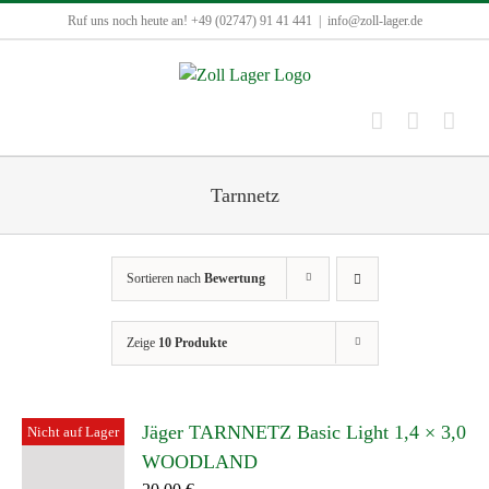
Zum
Ruf uns noch heute an! +49 (02747) 91 41 441
|
info@zoll-lager.de
Inhalt
springen
Tarnnetz
Sortieren nach
Bewertung
Zeige
10 Produkte
Jäger TARNNETZ Basic Light 1,4 × 3,0
Nicht auf Lager
WOODLAND